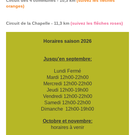
Circuit des 4 communes - 10,5 km
(suivez les flêches
oranges)
Circuit de la Chapelle - 11,3 km
(suivez les flêches roses)
Horaires saison 2026
Jusqu'en septembre:
Lundi Fermé
Mardi 12h00-22h00
Mercredi 12h00-22h00
Jeudi 12h00-19h00
Vendredi 12h00-22h00
Samedi 12h00-22h00
Dimanche 12h00-19h00
Octobre et novembre:
horaires à venir